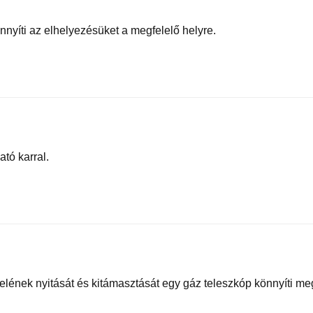
yíti az elhelyezésüket a megfelelő helyre.
tó karral.
lének nyitását és kitámasztását egy gáz teleszkóp könnyíti me