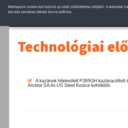
Weblapunk cookie-kat használ az oldal működtetése céljából. A weboldal h
bal alsó sarokban látható ikonra kattintva.
KEZDŐLAP
TERMÉK
Technológiai el
A kazánok hitelesített P265GH kazánacélból 
Arcelor SA és US Steel Kosice kohókból.