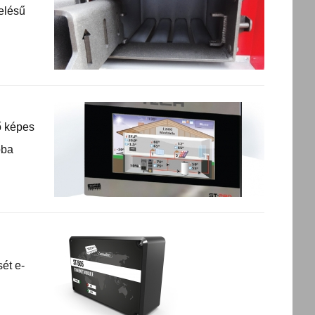
elésű
ő képes
bba
ét e-