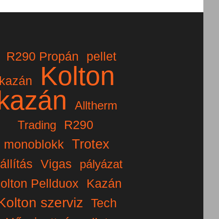
R290 Propán
pellet
Kolton
kazán
kazán
Alltherm
R290
Trading
Trotex
monoblokk
iállítás
Vigas
pályázat
olton Pellduox
Kazán
Kolton szerviz
Tech