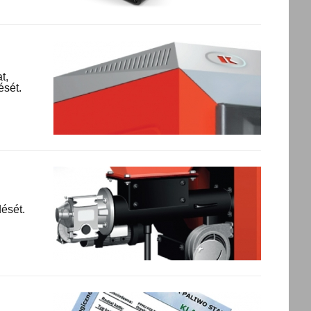
t,
ését.
ését.