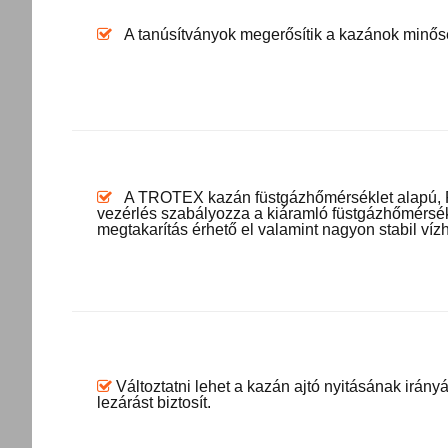
A tanúsítványok megerősítik a kazánok minőség
A TROTEX kazán füstgázhőmérséklet alapú, PID
vezérlés szabályozza a kiáramló füstgázhőmérsék
megtakarítás érhető el valamint nagyon stabil víz
Változtatni lehet a kazán ajtó nyitásának irán
lezárást biztosít.