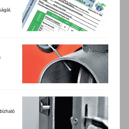
ságát.
a
g
gbízható