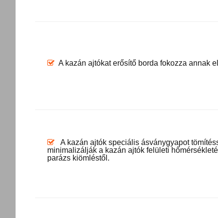
A kazán ajtókat erősítő borda fokozza annak e
A kazán ajtók speciális ásványgyapot tömítéss
minimalizálják a kazán ajtók felületi hőmérséklet
parázs kiömléstől.