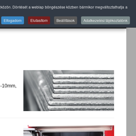
szközön. Döntését a weblap böngészése közben bármikor megváltoztathatja a
A
SZERVIZ
GALÉRIÁK
BLOG
KAPCSOLAT
Elfogadom
Elutasítom
Beállítások
Adatkezelési tájékoztatónk
 6-10mm,