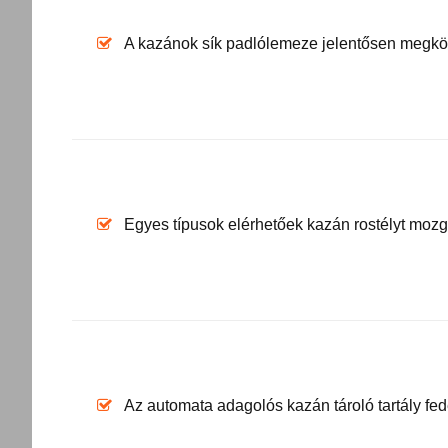
A kazánok sík padlólemeze jelentősen megkönn
Egyes típusok elérhetőek kazán rostélyt mozga
Az automata adagolós kazán tároló tartály fede