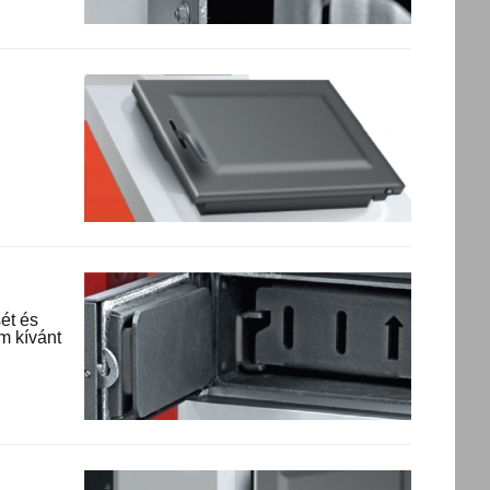
ét és
m kívánt