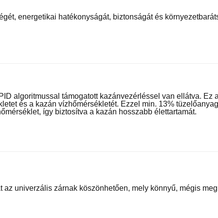
ét, energetikai hatékonyságát, biztonságát és környezetbarát
 algoritmussal támogatott kazánvezérléssel van ellátva. Ez 
letet és a kazán vízhőmérsékletét. Ezzel min. 13% tüzelőanya
hőmérséklet, így biztosítva a kazán hosszabb élettartamát.
yát az univerzális zárnak köszönhetően, mely könnyű, mégis me