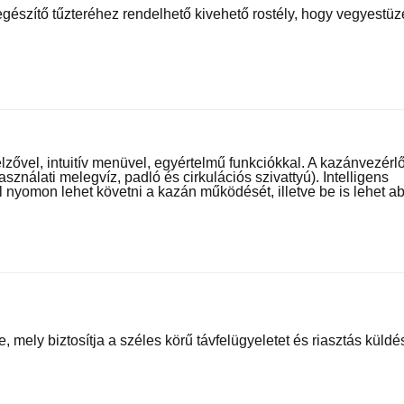
szítő tűzteréhez rendelhető kivehető rostély, hogy vegyestüz
zővel, intuitív menüvel, egyértelmű funkciókkal. A kazánvezérl
asználati melegvíz, padló és cirkulációs szivattyú). Intelligens
l nyomon lehet követni a kazán működését, illetve be is lehet a
ely biztosítja a széles körű távfelügyeletet és riasztás küldés