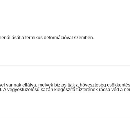
llenállását a termikus deformációval szemben.
el vannak ellátva, melyek biztosítják a hőveszteség csökkentés
ét. A vegyestüzelésű kazán kiegészítő tűzterének rácsa véd a ne