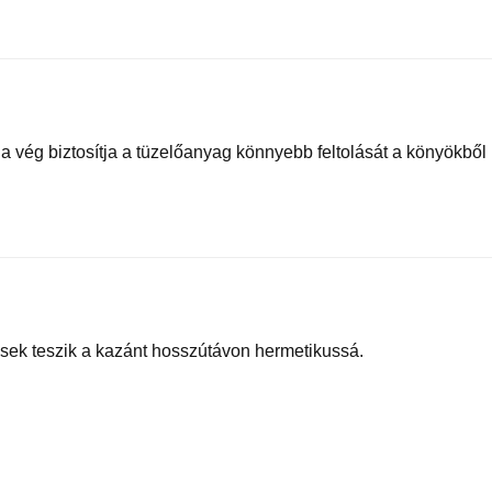
a vég biztosítja a tüzelőanyag könnyebb feltolását a könyökből
tések teszik a kazánt hosszútávon hermetikussá.