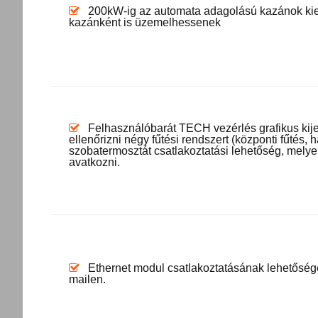
200kW-ig az automata adagolású kazánok kiegé
kazánként is üzemelhessenek
Felhasználóbarát TECH vezérlés grafikus kijel
ellenőrizni négy fűtési rendszert (központi fűtés, h
szobatermosztát csatlakoztatási lehetőség, melye
avatkozni.
Ethernet modul csatlakoztatásának lehetősége, m
mailen.