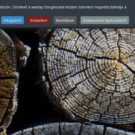
szközön. Döntését a weblap böngészése közben bármikor megváltoztathatja a
LISTA
SZERVIZ
GALÉRIÁK
BLOG
KAPCSOLAT
Elfogadom
Elutasítom
Beállítások
Adatkezelési tájékoztatónk