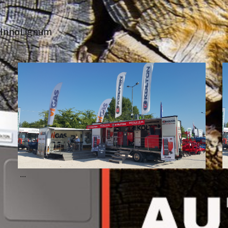
InnoLignum
...
.