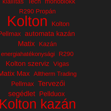
kiállítás
Tech
monoblokk
R290 Propán
Kolton
Kolton
automata kazán
Pellmax
Matix
Kazán
R290
energiahatékonysági
Kolton szerviz
Vigas
Matix Max
Alltherm Trading
Tervezői
Pellmax
segédlet
Pellduox
Kolton kazán