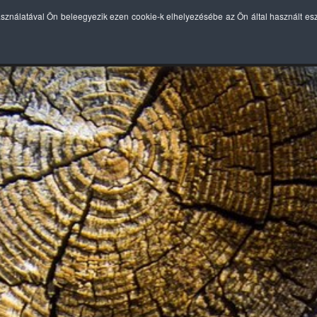
asználatával Ön beleegyezik ezen cookie-k elhelyezésébe az Ön által használt e
MÉKEINK
BEKÖTÉS
TECHNOLÓGIAI ELŐNYÖK
ÁR