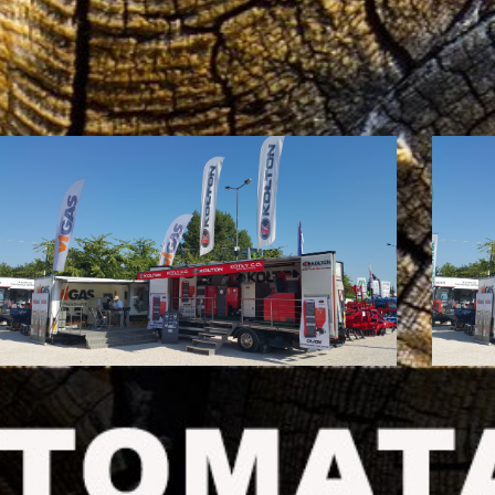
..
...