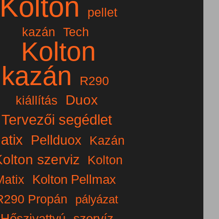
Kolton
pellet
kazán
Tech
Kolton
kazán
R290
Duox
kiállítás
Tervezői segédlet
atix
Pellduox
Kazán
Kolton szerviz
Kolton
Kolton Pellmax
Matix
R290 Propán
pályázat
Hőszivattyú
szervíz