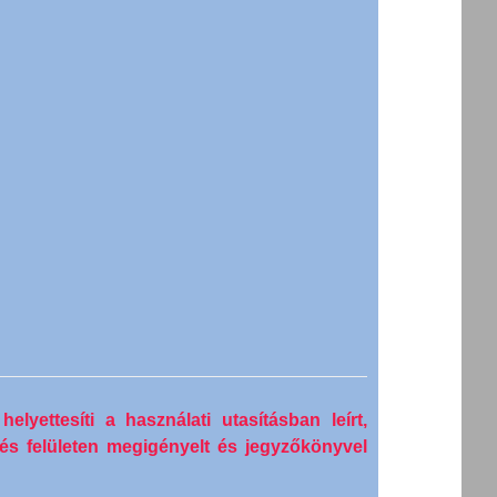
elyettesíti a használati utasításban leírt,
ylés felületen megigényelt és jegyzőkönyvel