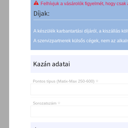
Felhívjuk a vásárolók figyelmét, hogy csak
Díjak:
A készülék karbantartási díjáról, a kiszállás kö
A szervizpartnerek külsős cégek, nem az alkal
Kazán adatai
Pontos típus (Matix-Max 250-600)
Sorozatszám