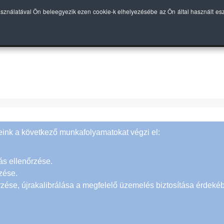
asználatával Ön beleegyezik ezen cookie-k elhelyezésébe az Ön által használt e
EINK
BEKÖTÉS
TECHNOLÓGIAI ELŐNYÖK
ÁRLIST
reink a következő munkafolyamatokat végzi el:
.
tás ellenőrzése.
zése.
rzése, újrakalibrálása a megfelelő üzemelés biztosítása érdeké