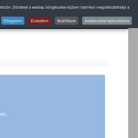
szközön. Döntését a weblap böngészése közben bármikor megváltoztathatja a
A
SZERVIZ
GALÉRIÁK
BLOG
KAPCSOLAT
Elfogadom
Elutasítom
Beállítások
Adatkezelési tájékoztatónk
ben.