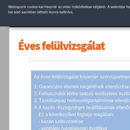
Weblapunk cookie-kat használ az oldal működtetése céljából. A weboldal h
bal alsó sarokban látható ikonra kattintva.
KEZDŐLAP
TERMÉK
Éves felülvizsgálat
Az éves felülvizsgálat folyamán szervizpartne
1. Garanciális elemek meglétének ellenőrzése
2. Felhasználói körbe tartozó rendszeres tisztí
3. Tüzelőanyag nedvességtartalmának ellenőr
4. A kazán részegységek beállításainak ellenő
Ez a következőket foglalja magában:
- kazán szétszerelése
- ventilátor (ventilátorok) tisztítása