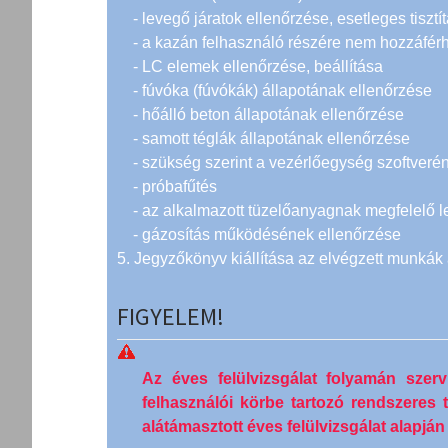
- levegő járatok ellenőrzése, esetleges tisztí
- a kazán felhasználó részére nem hozzáférhe
- LC elemek ellenőrzése, beállítása
- fúvóka (fúvókák) állapotának ellenőrzése
- hőálló beton állapotának ellenőrzése
- samott téglák állapotának ellenőrzése
- szükség szerint a vezérlőegység szoftveréne
- próbafűtés
- az alkalmazott tüzelőanyagnak megfelelő l
- gázosítás működésének ellenőrzése
5. Jegyzőkönyv kiállítása az elvégzett munkák 
FIGYELEM!
Az éves felülvizsgálat folyamán szerviz
felhasználói körbe tartozó rendszeres t
alátámasztott éves felülvizsgálat alapjá