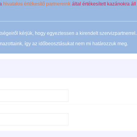
 a
hivatalos értékesítő partnereink
által értékesített kazánokra á
ltségeiről kérjük, hogy egyeztessen a kirendelt szervizpartnerrel.
mazottaink, így az időbeosztásukat nem mi határozzuk meg.