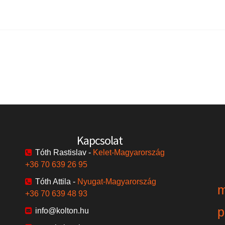
Kapcsolat
Tóth Rastislav -
Kelet-Magyarország
+36 70 639 26 95
Tóth Attila -
Nyugat-Magyarország
m
+36 70 639 48 93
p
info@kolton.hu