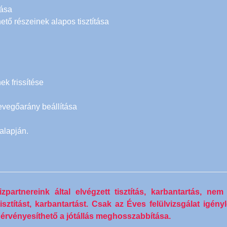
tása
tő részeinek alapos tisztítása
k frissítése
evegőarány beállítása
alapján.
partnereink által elvégzett tisztítás, karbantartás, nem h
isztítást, karbantartást. Csak az Éves felülvizsgálat igén
n érvényesíthető a jótállás meghosszabbítása.