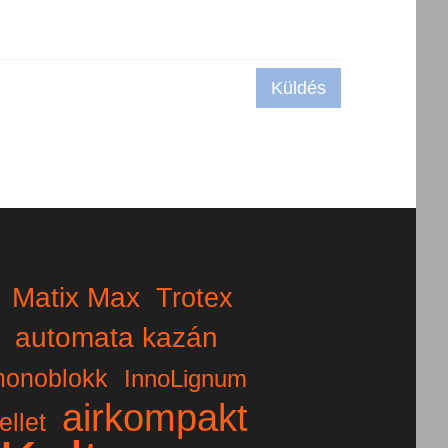
Küldés
Matix Max
Trotex
automata kazán
onoblokk
InnoLignum
airkompakt
ellet