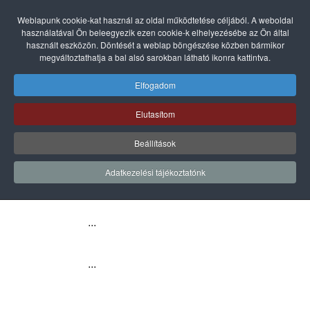
Weblapunk cookie-kat használ az oldal működtetése céljából. A weboldal
használatával Ön beleegyezik ezen cookie-k elhelyezésébe az Ön által
használt eszközön. Döntését a weblap böngészése közben bármikor
megváltoztathatja a bal alsó sarokban látható ikonra kattintva.
Elfogadom
szervíz
Elutasítom
...
Beállítások
Adatkezelési tájékoztatónk
...
...
...