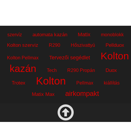
Matix
automata kazán
szervíz
monoblokk
Kolton szerviz
Pellduox
R290
Hőszivattyú
Kolton
Tervezői segédlet
Kolton Pellmax
kazán
Duox
Tech
R290 Propán
Kolton
Trotex
Pellmax
kiállítás
airkompakt
Matix Max