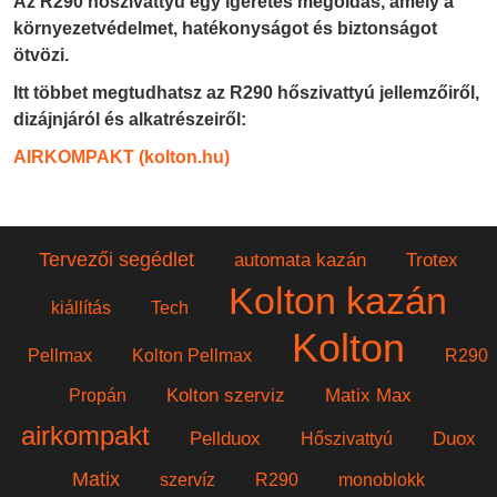
Az R290 hőszivattyú egy ígéretes megoldás, amely a
környezetvédelmet, hatékonyságot és biztonságot
ötvözi.
Itt többet megtudhatsz az R290 hőszivattyú jellemzőiről,
dizájnjáról és alkatrészeiről:
AIRKOMPAKT (kolton.hu)
Tervezői segédlet
automata kazán
Trotex
Kolton kazán
kiállítás
Tech
Kolton
Pellmax
Kolton Pellmax
R290
Kolton szerviz
Matix Max
Propán
airkompakt
Pellduox
Duox
Hőszivattyú
Matix
szervíz
R290
monoblokk