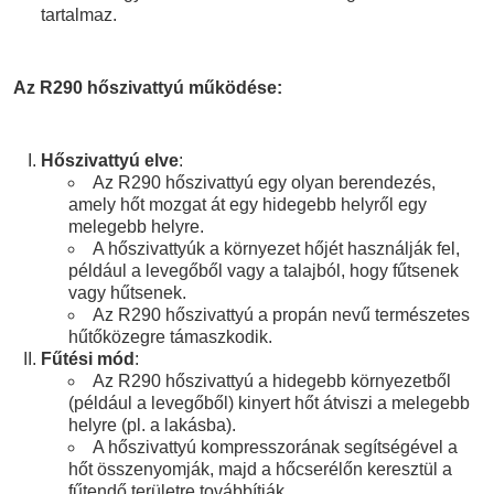
tartalmaz.
Az R290 hőszivattyú működése:
Hőszivattyú elve
:
Az R290 hőszivattyú egy olyan berendezés,
amely hőt mozgat át egy hidegebb helyről egy
melegebb helyre.
A hőszivattyúk a környezet hőjét használják fel,
például a levegőből vagy a talajból, hogy fűtsenek
vagy hűtsenek.
Az R290 hőszivattyú a propán nevű természetes
hűtőközegre támaszkodik.
Fűtési mód
:
Az R290 hőszivattyú a hidegebb környezetből
(például a levegőből) kinyert hőt átviszi a melegebb
helyre (pl. a lakásba).
A hőszivattyú kompresszorának segítségével a
hőt összenyomják, majd a hőcserélőn keresztül a
fűtendő területre továbbítják.