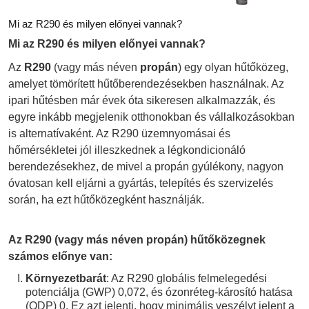
Mi az R290 és milyen előnyei vannak?
Mi az R290 és milyen előnyei vannak?
Az
R290
(vagy más néven
propán
) egy olyan hűtőközeg,
amelyet tömörített hűtőberendezésekben használnak. Az
ipari hűtésben már évek óta sikeresen alkalmazzák, és
egyre inkább megjelenik otthonokban és vállalkozásokban
is alternatívaként. Az R290 üzemnyomásai és
hőmérsékletei jól illeszkednek a légkondicionáló
berendezésekhez, de mivel a propán gyúlékony, nagyon
óvatosan kell eljárni a gyártás, telepítés és szervizelés
során, ha ezt hűtőközegként használják.
Az R290 (vagy más néven propán) hűtőközegnek
számos előnye van:
Környezetbarát
: Az R290 globális felmelegedési
potenciálja (GWP) 0,072, és ózonréteg-károsító hatása
(ODP) 0. Ez azt jelenti, hogy minimális veszélyt jelent a