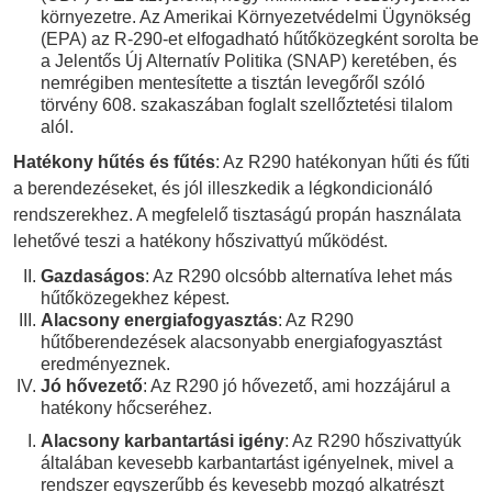
környezetre. Az Amerikai Környezetvédelmi Ügynökség
(EPA) az R-290-et elfogadható hűtőközegként sorolta be
a Jelentős Új Alternatív Politika (SNAP) keretében, és
nemrégiben mentesítette a tisztán levegőről szóló
törvény 608. szakaszában foglalt szellőztetési tilalom
alól.
Hatékony hűtés és fűtés
: Az R290 hatékonyan hűti és fűti
a berendezéseket, és jól illeszkedik a légkondicionáló
rendszerekhez. A megfelelő tisztaságú propán használata
lehetővé teszi a hatékony hőszivattyú működést.
Gazdaságos
: Az R290 olcsóbb alternatíva lehet más
hűtőközegekhez képest.
Alacsony energiafogyasztás
: Az R290
hűtőberendezések alacsonyabb energiafogyasztást
eredményeznek.
Jó hővezető
: Az R290 jó hővezető, ami hozzájárul a
hatékony hőcseréhez.
Alacsony karbantartási igény
: Az R290 hőszivattyúk
általában kevesebb karbantartást igényelnek, mivel a
rendszer egyszerűbb és kevesebb mozgó alkatrészt