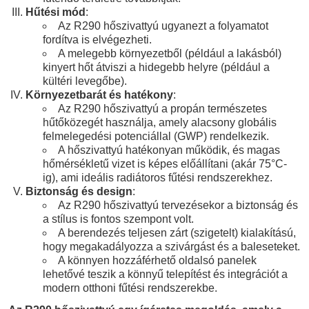
Hűtési mód
:
Az R290 hőszivattyú ugyanezt a folyamatot
fordítva is elvégezheti.
A melegebb környezetből (például a lakásból)
kinyert hőt átviszi a hidegebb helyre (például a
kültéri levegőbe).
Környezetbarát és hatékony
:
Az R290 hőszivattyú a propán természetes
hűtőközegét használja, amely alacsony globális
felmelegedési potenciállal (GWP) rendelkezik.
A hőszivattyú hatékonyan működik, és magas
hőmérsékletű vizet is képes előállítani (akár 75°C-
ig), ami ideális radiátoros fűtési rendszerekhez.
Biztonság és design
:
Az R290 hőszivattyú tervezésekor a biztonság és
a stílus is fontos szempont volt.
A berendezés teljesen zárt (szigetelt) kialakítású,
hogy megakadályozza a szivárgást és a baleseteket.
A könnyen hozzáférhető oldalsó panelek
lehetővé teszik a könnyű telepítést és integrációt a
modern otthoni fűtési rendszerekbe.